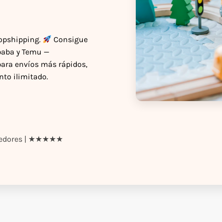
ropshipping.
Consigue
ibaba y Temu —
para envíos más rápidos,
to ilimitado.
ndedores | ★★★★★