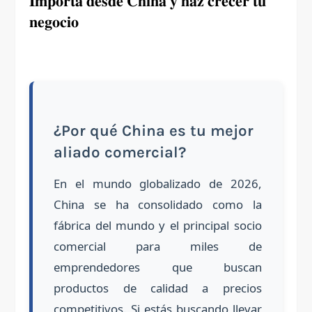
𝐈𝐦𝐩𝐨𝐫𝐭𝐚 𝐝𝐞𝐬𝐝𝐞 𝐂𝐡𝐢𝐧𝐚 𝐲 𝐡𝐚𝐳 𝐜𝐫𝐞𝐜𝐞𝐫 𝐭𝐮
𝐧𝐞𝐠𝐨𝐜𝐢𝐨
¿Por qué China es tu mejor
aliado comercial?
En el mundo globalizado de 2026,
China se ha consolidado como la
fábrica del mundo y el principal socio
comercial para miles de
emprendedores que buscan
productos de calidad a precios
competitivos. Si estás buscando llevar