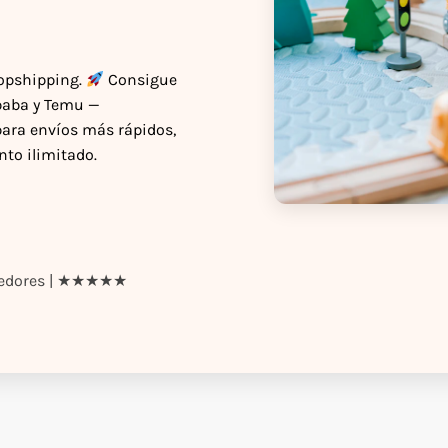
ropshipping.
Consigue
ibaba y Temu —
para envíos más rápidos,
to ilimitado.
ndedores | ★★★★★