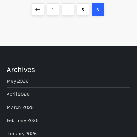
P
Previous
Page
Page
Page
1
…
5
6
o
page
s
t
s
Archives
p
May 2026
a
April 2026
March 2026
g
February 2026
i
January 2026