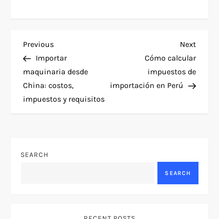
P
Previous
Next
Previous
Next
Post
Post
Importar
Cómo calcular
o
maquinaria desde
impuestos de
China: costos,
importación en Perú
s
impuestos y requisitos
t
n
SEARCH
a
SEARCH
v
i
RECENT POSTS