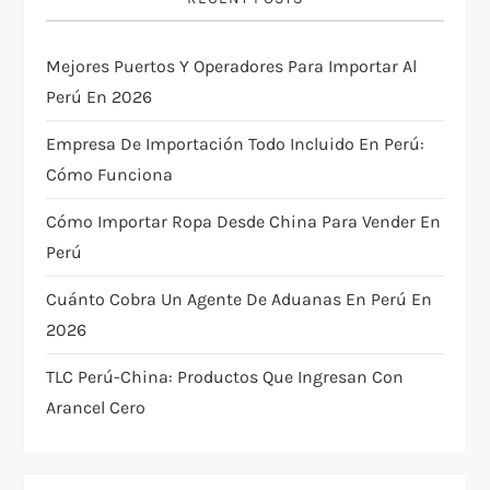
g
Mejores Puertos Y Operadores Para Importar Al
a
Perú En 2026
t
Empresa De Importación Todo Incluido En Perú:
i
Cómo Funciona
Cómo Importar Ropa Desde China Para Vender En
o
Perú
n
Cuánto Cobra Un Agente De Aduanas En Perú En
2026
TLC Perú-China: Productos Que Ingresan Con
Arancel Cero