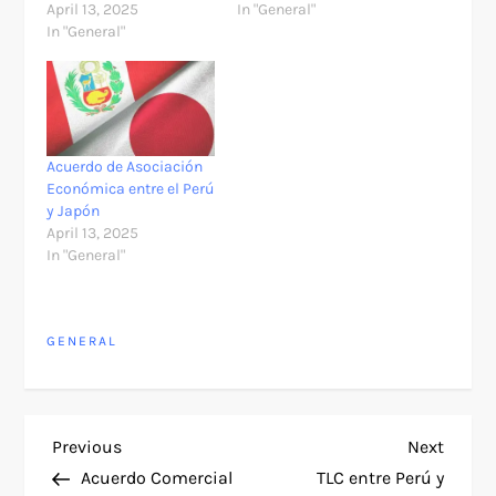
April 13, 2025
In "General"
In "General"
Acuerdo de Asociación
Económica entre el Perú
y Japón
April 13, 2025
In "General"
GENERAL
P
Previous
Next
Previous
Next
Post
Post
Acuerdo Comercial
TLC entre Perú y