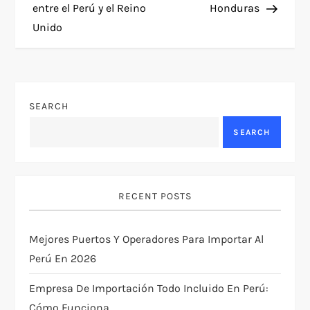
o
entre el Perú y el Reino
Honduras
Unido
s
t
n
SEARCH
a
SEARCH
v
i
RECENT POSTS
g
Mejores Puertos Y Operadores Para Importar Al
Perú En 2026
a
Empresa De Importación Todo Incluido En Perú:
t
Cómo Funciona