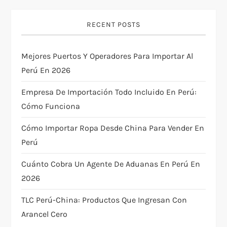
v
i
RECENT POSTS
g
Mejores Puertos Y Operadores Para Importar Al
Perú En 2026
a
Empresa De Importación Todo Incluido En Perú:
t
Cómo Funciona
i
Cómo Importar Ropa Desde China Para Vender En
Perú
o
Cuánto Cobra Un Agente De Aduanas En Perú En
n
2026
TLC Perú-China: Productos Que Ingresan Con
Arancel Cero