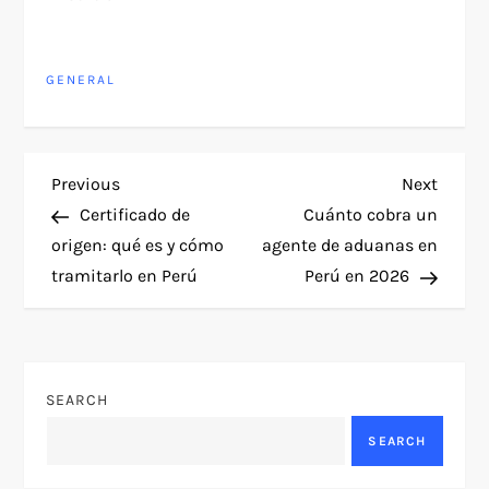
GENERAL
P
Previous
Next
Previous
Next
Post
Post
Certificado de
Cuánto cobra un
o
origen: qué es y cómo
agente de aduanas en
tramitarlo en Perú
Perú en 2026
s
t
n
SEARCH
a
SEARCH