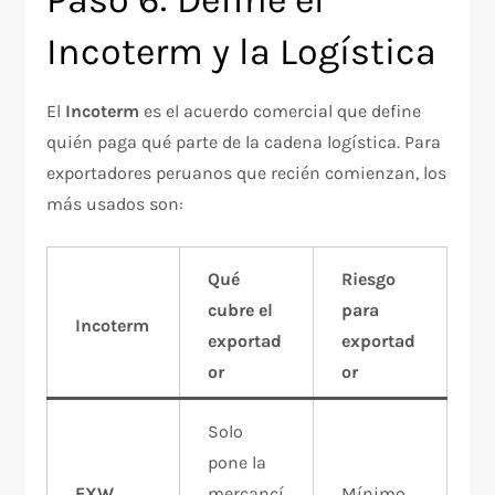
Paso 6: Define el
Incoterm y la Logística
El
Incoterm
es el acuerdo comercial que define
quién paga qué parte de la cadena logística. Para
exportadores peruanos que recién comienzan, los
más usados son:
Qué
Riesgo
cubre el
para
Incoterm
exportad
exportad
or
or
Solo
pone la
EXW
mercancí
Mínimo