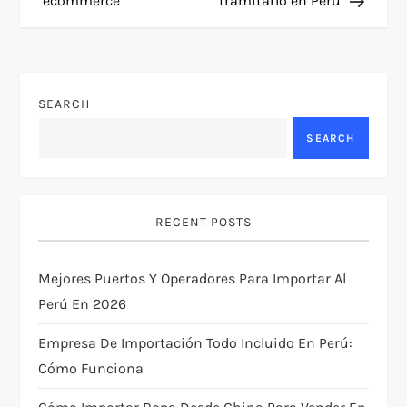
ecommerce
tramitarlo en Perú
s
t
n
SEARCH
a
SEARCH
v
i
RECENT POSTS
g
Mejores Puertos Y Operadores Para Importar Al
Perú En 2026
a
Empresa De Importación Todo Incluido En Perú:
t
Cómo Funciona
i