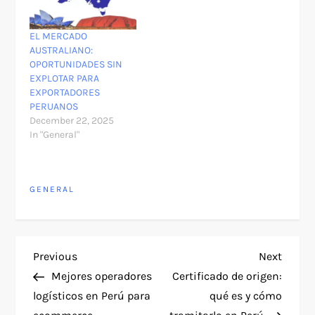
EL MERCADO
AUSTRALIANO:
OPORTUNIDADES SIN
EXPLOTAR PARA
EXPORTADORES
PERUANOS
December 22, 2025
In "General"
GENERAL
P
Previous
Next
Previous
Next
Post
Post
Mejores operadores
Certificado de origen:
o
logísticos en Perú para
qué es y cómo