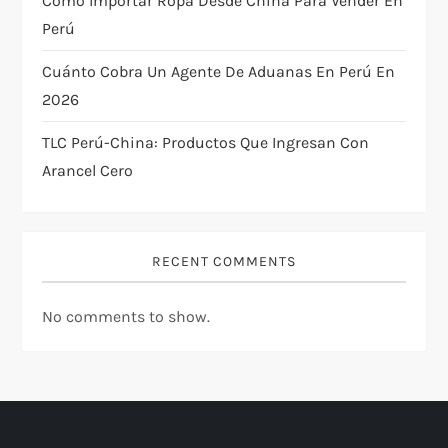
Cómo Importar Ropa Desde China Para Vender En
Perú
o
Cuánto Cobra Un Agente De Aduanas En Perú En
n
2026
TLC Perú-China: Productos Que Ingresan Con
Arancel Cero
RECENT COMMENTS
No comments to show.