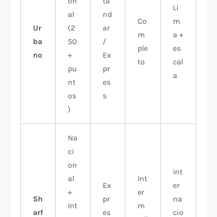
on
tá
Li
al
nd
Co
m
Ur
(2
ar
m
a +
ba
50
/
ple
es
no
+
Ex
to
cal
pu
pr
a
nt
es
os
s
)
Na
ci
on
Int
al
Int
Ex
er
+
er
Sh
pr
na
Int
m
arf
es
cio