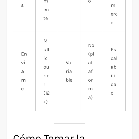
m
o
s
m
en
erc
te
e
M
No
ult
Es
En
(pl
ic
cal
ví
Va
at
ou
ab
a
ria
af
rie
ili
m
ble
or
r
da
e
m
(12
d
a)
+)
Cómo Tomar la