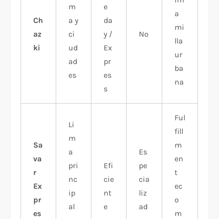
m
e
a
Ch
a y
da
mi
az
ci
y /
No
lla
ki
ud
Ex
ur
ad
pr
ba
es
es
na
s
Ful
Li
fill
m
Sa
m
a
Es
va
en
pri
Efi
pe
r
t
nc
cie
cia
Ex
ec
ip
nt
liz
pr
o
al
e
ad
es
m