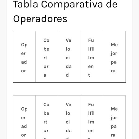
Tabla Comparativa de
Operadores
Co
Ve
Fu
Op
Me
be
lo
lfil
er
jor
rt
ci
lm
ad
pa
ur
da
en
or
ra
a
d
t
Co
Ve
Fu
Op
Me
be
lo
lfil
er
jor
rt
ci
lm
ad
pa
ur
da
en
or
ra