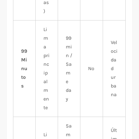
as
)
Li
m
99
Vel
a
mi
99
oci
pri
n /
Mi
da
nc
Sa
nu
No
d
ip
m
to
ur
al
e
s
ba
m
da
na
en
y
te
Sa
Últ
Li
m
im