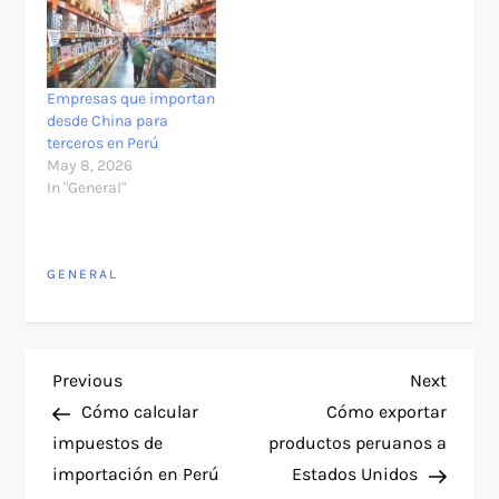
Empresas que importan
desde China para
terceros en Perú
May 8, 2026
In "General"
GENERAL
P
Previous
Next
Previous
Next
Post
Post
Cómo calcular
Cómo exportar
o
impuestos de
productos peruanos a
importación en Perú
Estados Unidos
s