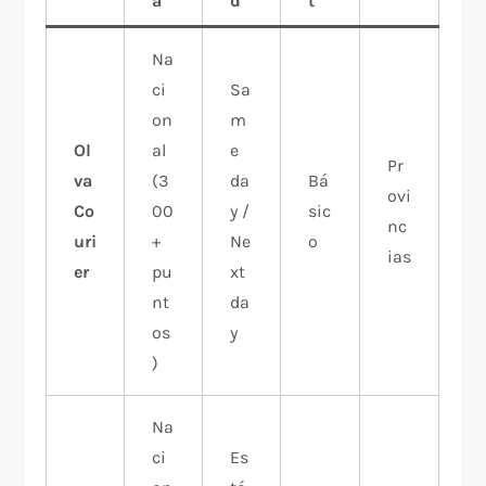
a
d
t
Na
ci
Sa
on
m
Ol
al
e
Pr
va
(3
da
Bá
ovi
Co
00
y /
sic
nc
uri
+
Ne
o
ias
er
pu
xt
nt
da
os
y
)
Na
ci
Es