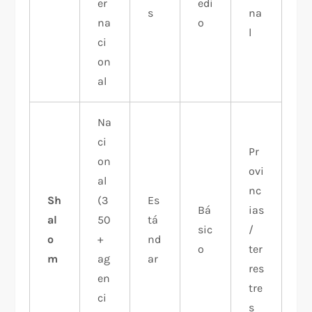
er
edi
s
na
na
o
l
ci
on
al
Na
ci
Pr
on
ovi
al
nc
Sh
(3
Es
Bá
ias
al
50
tá
sic
/
o
+
nd
o
ter
m
ag
ar
res
en
tre
ci
s