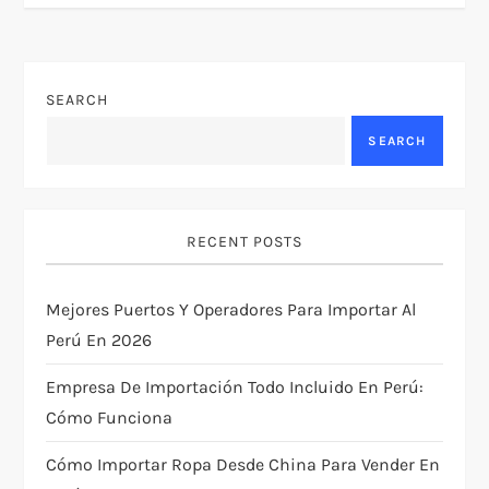
t
n
SEARCH
a
SEARCH
v
i
RECENT POSTS
g
Mejores Puertos Y Operadores Para Importar Al
Perú En 2026
a
Empresa De Importación Todo Incluido En Perú:
t
Cómo Funciona
i
Cómo Importar Ropa Desde China Para Vender En