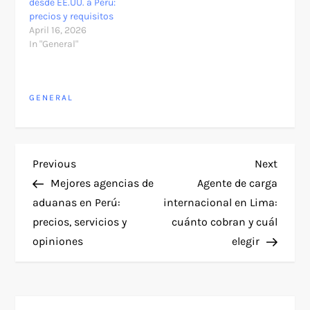
desde EE.UU. a Perú:
precios y requisitos
April 16, 2026
In "General"
GENERAL
P
Previous
Next
Previous
Next
Post
Post
Mejores agencias de
Agente de carga
o
aduanas en Perú:
internacional en Lima:
precios, servicios y
cuánto cobran y cuál
s
opiniones
elegir
t
n