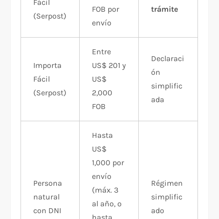
Fácil
FOB por
trámite
(Serpost)
envío
Entre
Declaraci
Importa
US$ 201 y
ón
Fácil
US$
simplific
(Serpost)
2,000
ada
FOB
Hasta
US$
1,000 por
envío
Persona
Régimen
(máx. 3
natural
simplific
al año, o
con DNI
ado
hasta