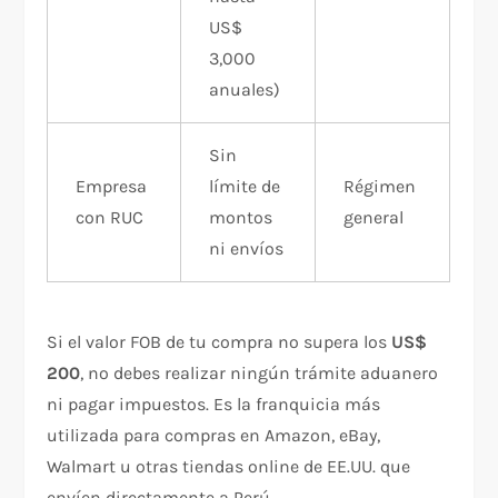
US$
3,000
anuales)
Sin
Empresa
límite de
Régimen
con RUC
montos
general
ni envíos
Si el valor FOB de tu compra no supera los
US$
200
, no debes realizar ningún trámite aduanero
ni pagar impuestos. Es la franquicia más
utilizada para compras en Amazon, eBay,
Walmart u otras tiendas online de EE.UU. que
envíen directamente a Perú.