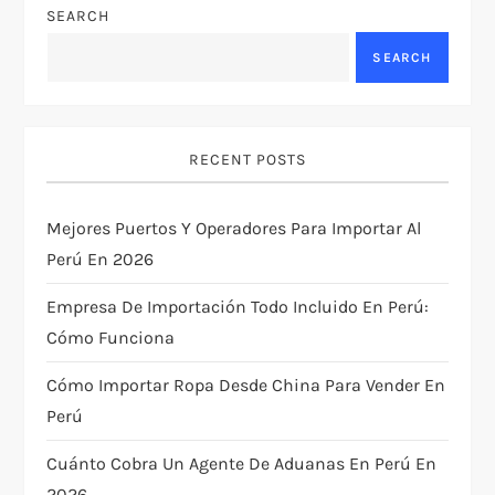
SEARCH
a
SEARCH
v
i
RECENT POSTS
g
Mejores Puertos Y Operadores Para Importar Al
a
Perú En 2026
t
Empresa De Importación Todo Incluido En Perú:
i
Cómo Funciona
Cómo Importar Ropa Desde China Para Vender En
o
Perú
n
Cuánto Cobra Un Agente De Aduanas En Perú En
2026