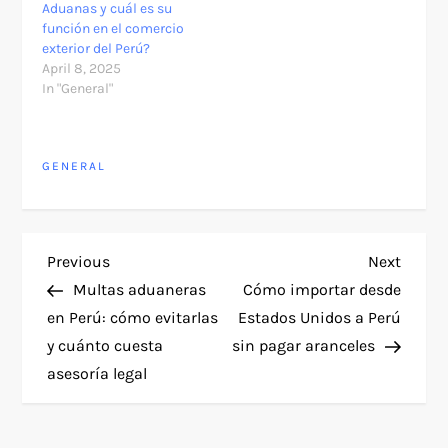
Aduanas y cuál es su
función en el comercio
exterior del Perú?
April 8, 2025
In "General"
GENERAL
P
Previous
Next
Previous
Next
Post
Post
Multas aduaneras
Cómo importar desde
o
en Perú: cómo evitarlas
Estados Unidos a Perú
y cuánto cuesta
sin pagar aranceles
s
asesoría legal
t