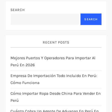
n
SEARCH
a
SEARCH
v
i
RECENT POSTS
g
Mejores Puertos Y Operadores Para Importar Al
a
Perú En 2026
t
Empresa De Importación Todo Incluido En Perú:
i
Cómo Funciona
Cómo Importar Ropa Desde China Para Vender En
o
Perú
n
Cuánto Cobra Un Agente De Aduanas En Perú En