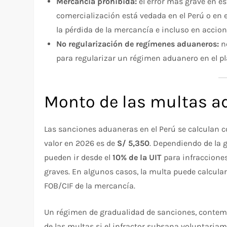
Mercancía prohibida:
el error más grave en es
comercialización está vedada en el Perú o en e
la pérdida de la mercancía e incluso en accion
No regularización de regímenes aduaneros:
n
para regularizar un régimen aduanero en el pl
Monto de las multas a
Las sanciones aduaneras en el Perú se calculan c
valor en 2026 es de
S/ 5,350
. Dependiendo de la g
pueden ir desde el
10% de la UIT
para infracciones
graves. En algunos casos, la multa puede calculars
FOB/CIF de la mercancía.
Un régimen de gradualidad de sanciones, contem
de las multas si el infractor subsana voluntari