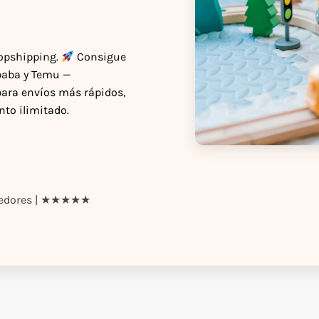
ropshipping.
Consigue
ibaba y Temu —
para envíos más rápidos,
to ilimitado.
ndedores | ★★★★★