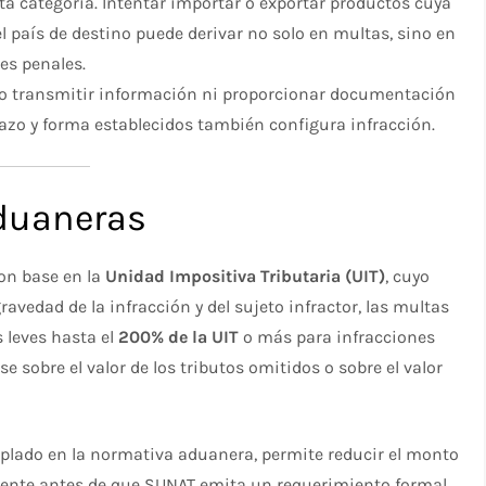
ta categoría. Intentar importar o exportar productos cuya
l país de destino puede derivar no solo en multas, sino en
es penales.
o transmitir información ni proporcionar documentación
azo y forma establecidos también configura infracción.
duaneras
on base en la
Unidad Impositiva Tributaria (UIT)
, cuyo
ravedad de la infracción y del sujeto infractor, las multas
 leves hasta el
200% de la UIT
o más para infracciones
e sobre el valor de los tributos omitidos o sobre el valor
plado en la normativa aduanera, permite reducir el monto
amente antes de que SUNAT emita un requerimiento formal.